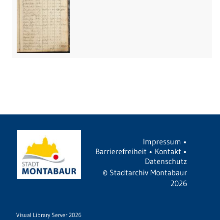
Impressum
•
Barrierefreiheit
•
Kontakt
•
Datenschutz
©
Stadtarchiv Montabaur
2026
Visual Library Server 2026