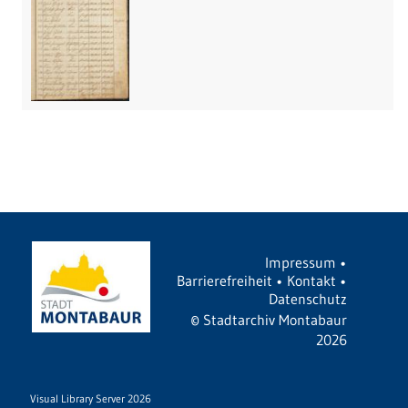
Impressum
•
Barrierefreiheit
•
Kontakt
•
Datenschutz
©
Stadtarchiv Montabaur
2026
Visual Library Server 2026