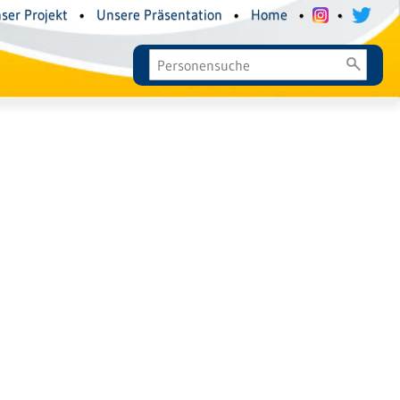
ser Projekt
•
Unsere Präsentation
•
Home
•
•