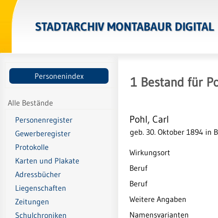
STADTARCHIV MONTABAUR DIGITAL
Personenindex
1
Bestand
für
Po
Alle Bestände
Pohl, Carl
Personenregister
geb. 30. Oktober 1894 in 
Gewerberegister
Protokolle
Wirkungsort
Karten und Plakate
Beruf
Adressbücher
Beruf
Liegenschaften
Weitere Angaben
Zeitungen
Namensvarianten
Schulchroniken