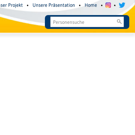
ser Projekt
•
Unsere Präsentation
•
Home
•
•