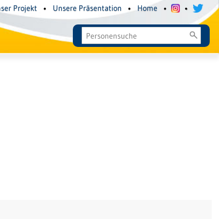
ser Projekt
•
Unsere Präsentation
•
Home
•
•