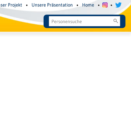
ser Projekt
•
Unsere Präsentation
•
Home
•
•