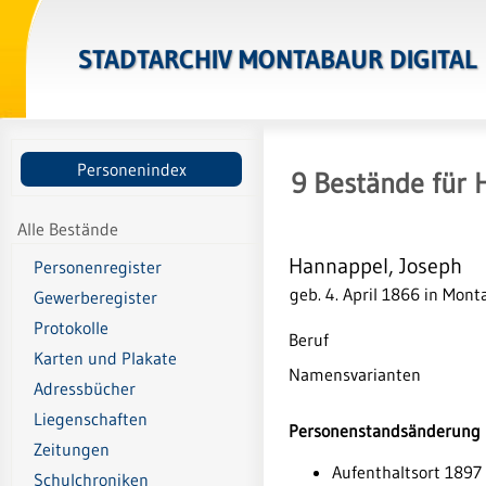
STADTARCHIV MONTABAUR DIGITAL
Personenindex
9
Bestände
für
Alle Bestände
Hannappel, Joseph
Personenregister
geb. 4. April 1866 in Mon
Gewerberegister
Protokolle
Beruf
Karten und Plakate
Namensvarianten
Adressbücher
Liegenschaften
Personenstandsänderung u
Zeitungen
Aufenthaltsort 189
Schulchroniken