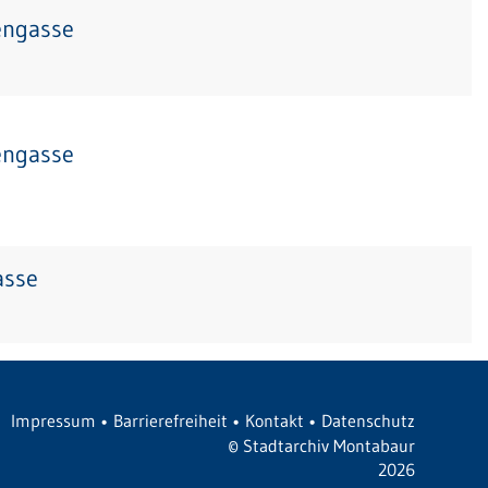
engasse
engasse
asse
Impressum
•
Barrierefreiheit
•
Kontakt
•
Datenschutz
©
Stadtarchiv Montabaur
2026