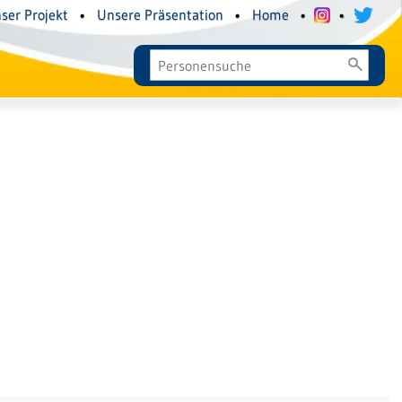
ser Projekt
•
Unsere Präsentation
•
Home
•
•