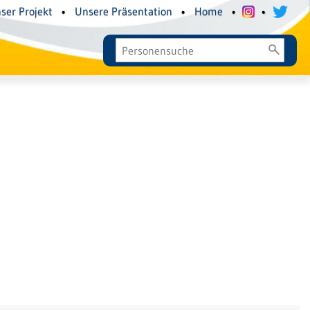
ser Projekt
•
Unsere Präsentation
•
Home
•
•