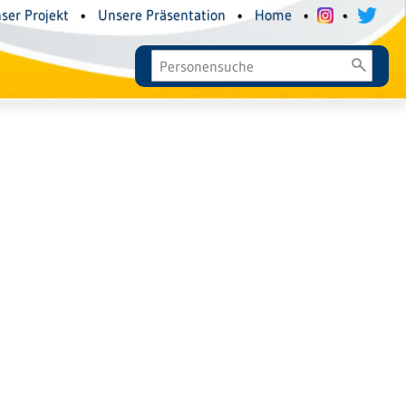
ser Projekt
•
Unsere Präsentation
•
Home
•
•