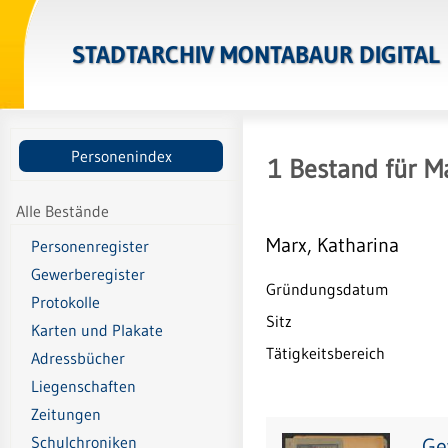
STADTARCHIV MONTABAUR DIGITAL
Personenindex
1
Bestand
für
Ma
Alle Bestände
Marx, Katharina
Personenregister
Gewerberegister
Gründungsdatum
Protokolle
Sitz
Karten und Plakate
Tätigkeitsbereich
Adressbücher
Liegenschaften
Zeitungen
Ge
Schulchroniken