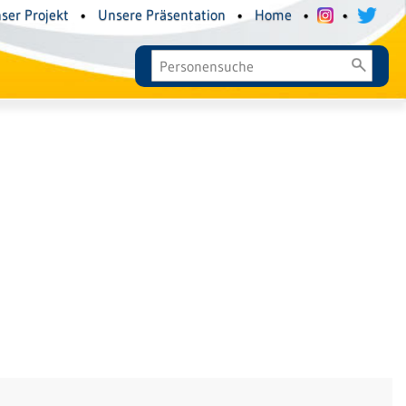
ser Projekt
•
Unsere Präsentation
•
Home
•
•