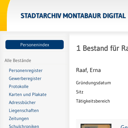
STADTARCHIV MONTABAUR DIGITAL
Personenindex
1
Bestand
für
Ra
Alle Bestände
Raaf, Erna
Personenregister
Gewerberegister
Gründungsdatum
Protokolle
Sitz
Karten und Plakate
Tätigkeitsbereich
Adressbücher
Liegenschaften
Zeitungen
Ge
Schulchroniken