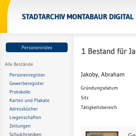
STADTARCHIV MONTABAUR DIGITAL
Personenindex
1
Bestand
für
J
Alle Bestände
Jakoby, Abraham
Personenregister
Gewerberegister
Gründungsdatum
Protokolle
Sitz
Karten und Plakate
Tätigkeitsbereich
Adressbücher
Liegenschaften
Zeitungen
Ge
Schulchroniken