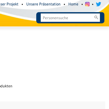
ser Projekt
•
Unsere Präsentation
•
Home
•
•
odukten