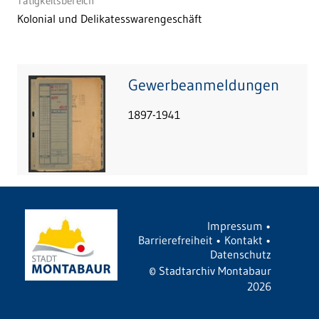
Tätigkeitsbereich
Kolonial und Delikatesswarengeschäft
Gewerbeanmeldungen
1897-1941
Impressum
•
Barrierefreiheit
•
Kontakt
•
Datenschutz
©
Stadtarchiv Montabaur
2026