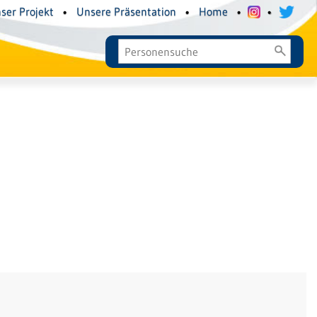
ser Projekt
•
Unsere Präsentation
•
Home
•
•