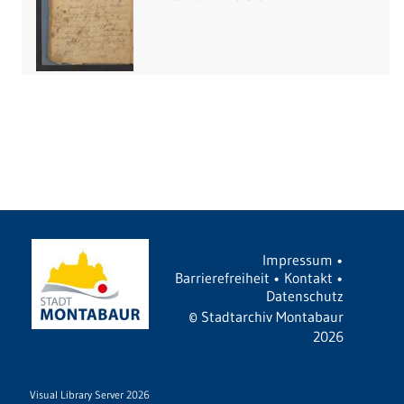
Impressum
•
Barrierefreiheit
•
Kontakt
•
Datenschutz
©
Stadtarchiv Montabaur
2026
Visual Library Server 2026