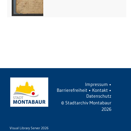
Impressum
•
Barrierefreiheit
•
Kontakt
•
Datenschutz
©
Stadtarchiv Montabaur
2026
Visual Library Server 2026