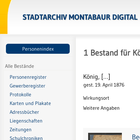
STADTARCHIV MONTABAUR DIGITAL
Personenindex
1
Bestand
für
Kö
Alle Bestände
König, […]
Personenregister
gest. 19. April 1876
Gewerberegister
Protokolle
Wirkungsort
Karten und Plakate
Weitere Angaben
Adressbücher
Liegenschaften
Zeitungen
Be
Schulchroniken