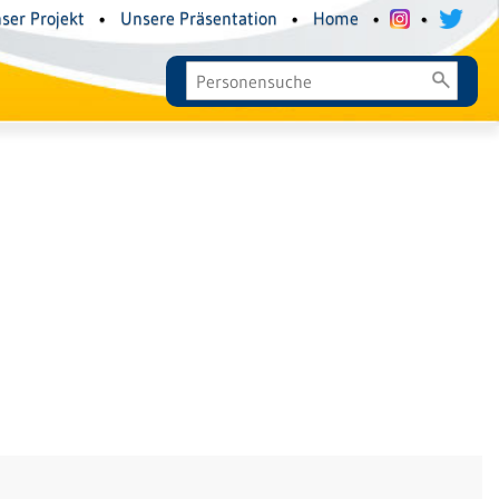
ser Projekt
•
Unsere Präsentation
•
Home
•
•