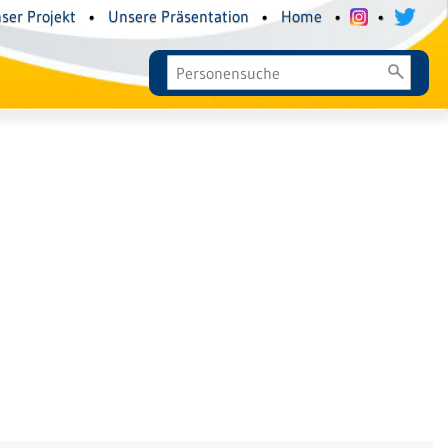
ser Projekt
•
Unsere Präsentation
•
Home
•
•