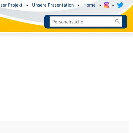
ser Projekt
•
Unsere Präsentation
•
Home
•
•