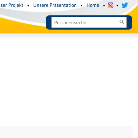
ser Projekt
•
Unsere Präsentation
•
Home
•
•