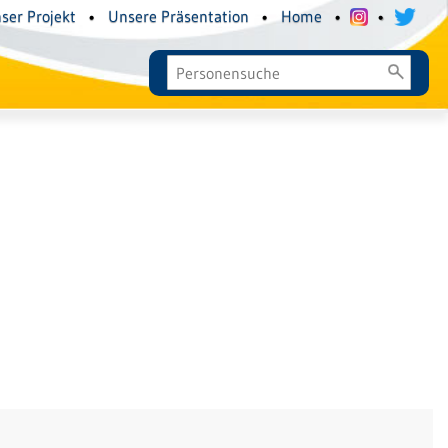
ser Projekt
•
Unsere Präsentation
•
Home
•
•