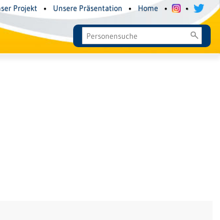
ser Projekt
•
Unsere Präsentation
•
Home
•
•