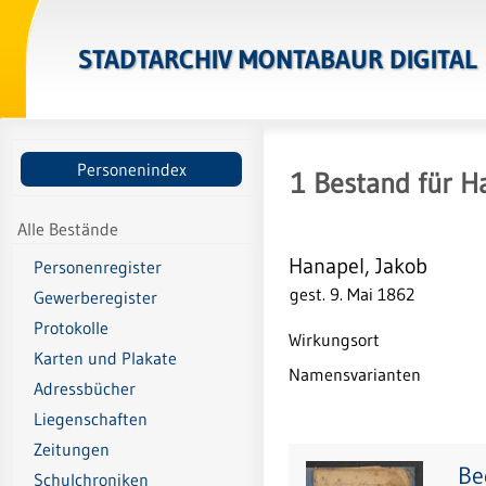
STADTARCHIV MONTABAUR DIGITAL
Personenindex
1
Bestand
für
Ha
Alle Bestände
Hanapel, Jakob
Personenregister
gest. 9. Mai 1862
Gewerberegister
Protokolle
Wirkungsort
Karten und Plakate
Namensvarianten
Adressbücher
Liegenschaften
Zeitungen
Be
Schulchroniken