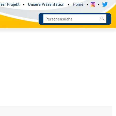
ser Projekt
•
Unsere Präsentation
•
Home
•
•