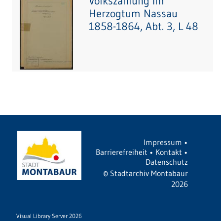
Volkszählung im
Herzogtum Nassau
1858-1864, Abt. 3, L 48
Impressum
•
Barrierefreiheit
•
Kontakt
•
Datenschutz
©
Stadtarchiv Montabaur
2026
Visual Library Server 2026