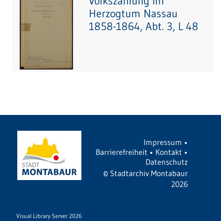
Volkszählung im
Herzogtum Nassau
1858-1864, Abt. 3, L 48
Impressum
•
Barrierefreiheit
•
Kontakt
•
Datenschutz
©
Stadtarchiv Montabaur
2026
Visual Library Server 2026