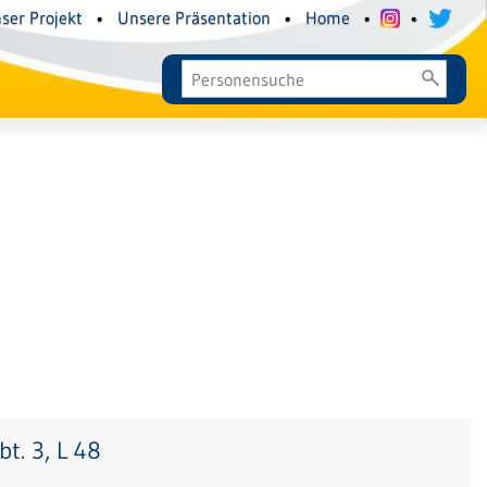
ser Projekt
•
Unsere Präsentation
•
Home
•
•
t. 3, L 48