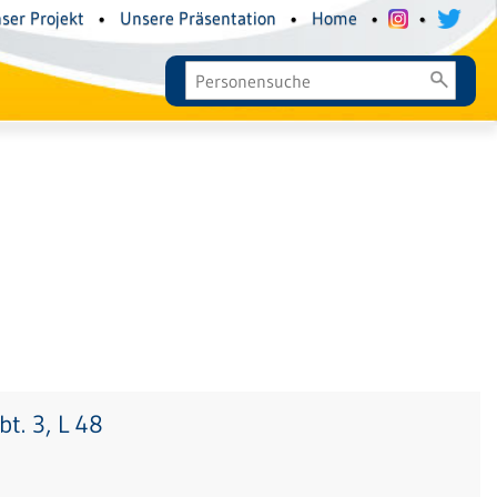
ser Projekt
•
Unsere Präsentation
•
Home
•
•
t. 3, L 48