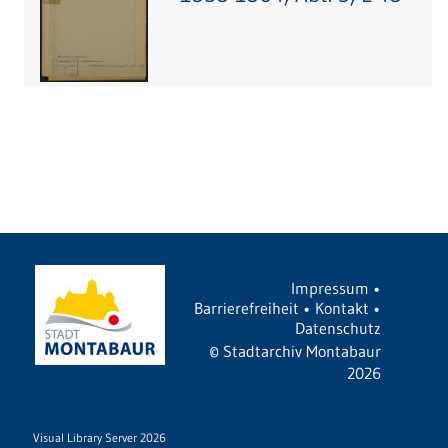
Impressum
•
Barrierefreiheit
•
Kontakt
•
Datenschutz
©
Stadtarchiv Montabaur
2026
Visual Library Server 2026