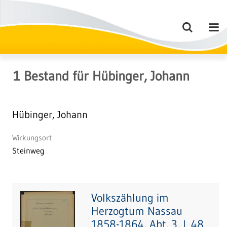
1
Bestand
für
Hübinger, Johann
Hübinger, Johann
Wirkungsort
Steinweg
Volkszählung im
Herzogtum Nassau
1858-1864, Abt. 3, L 48