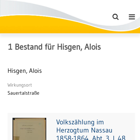
1
Bestand
für
Hisgen, Alois
Hisgen, Alois
Wirkungsort
Sauertalstraße
Volkszählung im
Herzogtum Nassau
1858-1864, Abt. 3, L 48