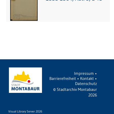
Impressum
•
Barrierefreiheit
•
Kontakt
•
Datenschutz
©
Stadtarchiv Montabaur
2026
Visual Library Server 2026