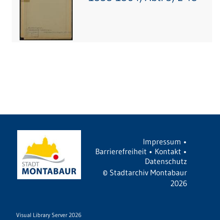
Impressum
•
Barrierefreiheit
•
Kontakt
•
Datenschutz
©
Stadtarchiv Montabaur
2026
Visual Library Server 2026