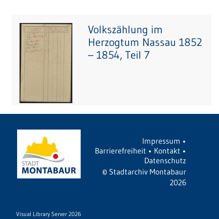
Volkszählung im
Herzogtum Nassau 1852
– 1854, Teil 7
Impressum
•
Barrierefreiheit
•
Kontakt
•
Datenschutz
©
Stadtarchiv Montabaur
2026
Visual Library Server 2026