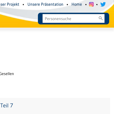
ser Projekt
•
Unsere Präsentation
•
Home
•
•
Gesellen
Teil 7