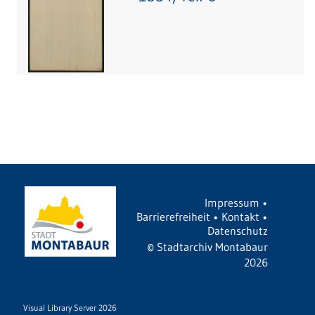
Impressum
•
Barrierefreiheit
•
Kontakt
•
Datenschutz
©
Stadtarchiv Montabaur
2026
Visual Library Server 2026