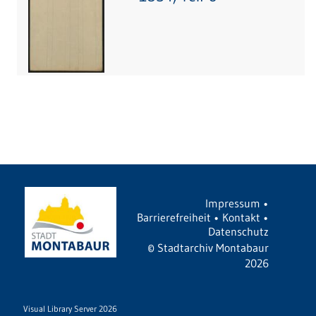
Impressum
•
Barrierefreiheit
•
Kontakt
•
Datenschutz
©
Stadtarchiv Montabaur
2026
Visual Library Server 2026