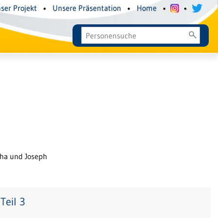
ser Projekt
•
Unsere Präsentation
•
Home
•
•
tha und Joseph
Teil 3