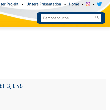
ser Projekt
•
Unsere Präsentation
•
Home
•
•
t. 3, L 48