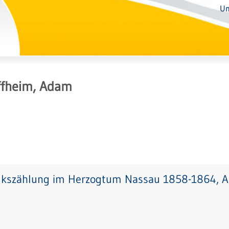
Un
ffheim, Adam
lkszählung im Herzogtum Nassau 1858-1864, Ab