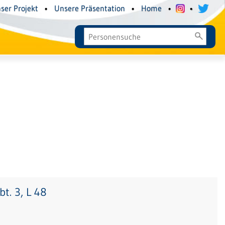
ser Projekt
•
Unsere Präsentation
•
Home
•
•
t. 3, L 48