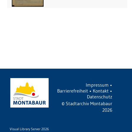
Impressum
•
Barrierefreiheit
•
Kontakt
•
Datenschutz
©
Stadtarchiv Montabaur
2026
Visual Library Server 2026