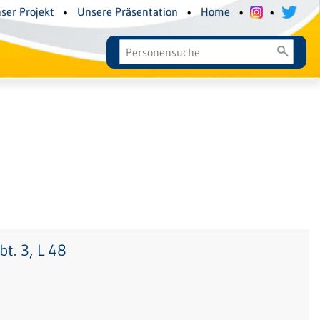
ser Projekt
•
Unsere Präsentation
•
Home
•
•
t. 3, L 48