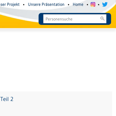
ser Projekt
•
Unsere Präsentation
•
Home
•
•
Teil 2