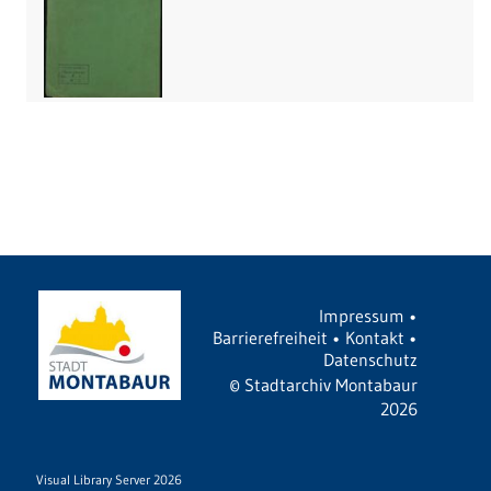
Impressum
•
Barrierefreiheit
•
Kontakt
•
Datenschutz
©
Stadtarchiv Montabaur
2026
Visual Library Server 2026