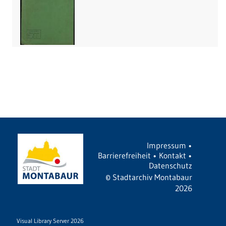
Impressum
•
Barrierefreiheit
•
Kontakt
•
Datenschutz
©
Stadtarchiv Montabaur
2026
Visual Library Server 2026