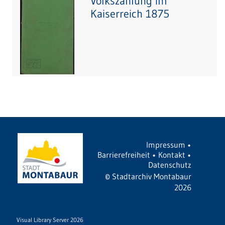
Volkszählung im
Kaiserreich 1875
Impressum
•
Barrierefreiheit
•
Kontakt
•
Datenschutz
©
Stadtarchiv Montabaur
2026
Visual Library Server 2026