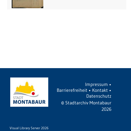
Impressum
•
Barrierefreiheit
•
Kontakt
•
Datenschutz
©
Stadtarchiv Montabaur
2026
Visual Library Server 2026