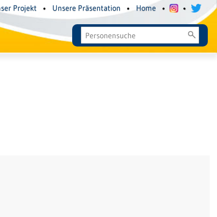
ser Projekt
•
Unsere Präsentation
•
Home
•
•