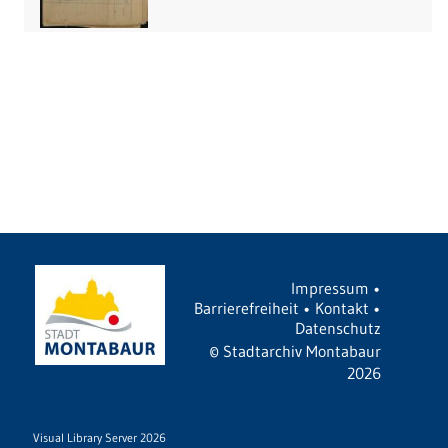
Impressum
•
Barrierefreiheit
•
Kontakt
•
Datenschutz
©
Stadtarchiv Montabaur
2026
Visual Library Server 2026