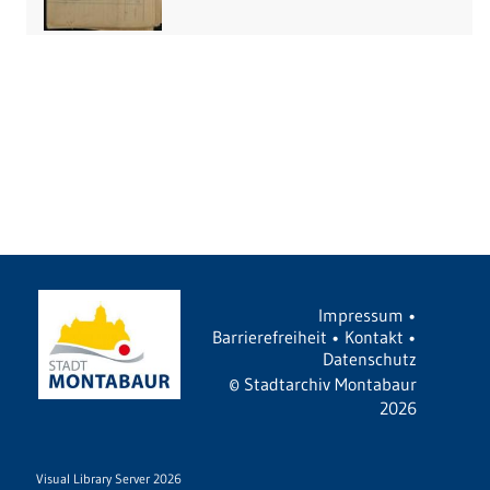
Impressum
•
Barrierefreiheit
•
Kontakt
•
Datenschutz
©
Stadtarchiv Montabaur
2026
Visual Library Server 2026