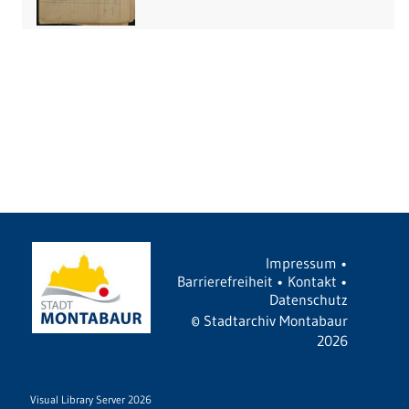
Impressum
•
Barrierefreiheit
•
Kontakt
•
Datenschutz
©
Stadtarchiv Montabaur
2026
Visual Library Server 2026