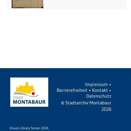
Impressum
•
Barrierefreiheit
•
Kontakt
•
Datenschutz
©
Stadtarchiv Montabaur
2026
Visual Library Server 2026