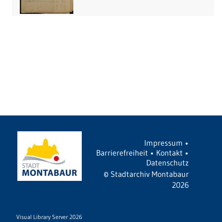
Impressum
•
Barrierefreiheit
•
Kontakt
•
Datenschutz
©
Stadtarchiv Montabaur
2026
Visual Library Server 2026